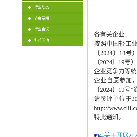
行业动态
协会要闻
行业会议
各有关企业：
科普园地
按照中国轻工
〔
2024
〕
18
号
〔
2024
〕
19
号）
企业竞争力等统
企业自愿参加
〔
2024
〕
19
号”
请参评单位于
2
http://www.clii.
特此通知。
4-关于开展2