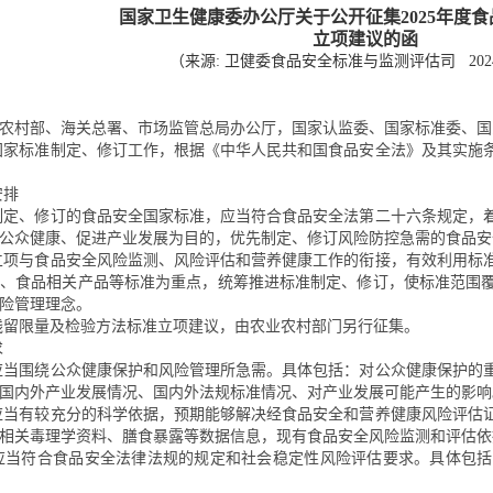
国家卫生健康委办公厅关于公开征集
2025
年度食
立项建议的函
（来源
:
卫健委食品安全标准与监测评估司
2024
业农村部、海关总署、市场监管总局办公厅，国家认监委、国家标准委、
国家标准制定、修订工作，根据《中华人民共和国食品安全法》及其实施
安排
制定、修订的食品安全国家标准，应当符合食品安全法第二十六条规定，
公众健康、促进产业发展为目的，优先制定、修订风险防控急需的食品安
立项与食品安全风险监测、风险评估和营养健康工作的衔接，有效利用标
物、食品相关产品等标准为重点，统筹推进标准制定、修订，使标准范围
险管理理念。
残留限量及检验方法标准立项建议，由农业农村部门另行征集。
求
应当围绕公众健康保护和风险管理所急需。具体包括：对公众健康保护的
国内外产业发展情况、国内外法规标准情况、对产业发展可能产生的影响
应当有较充分的科学依据，预期能够解决经食品安全和营养健康风险评估
相关毒理学资料、膳食暴露等数据信息，现有食品安全风险监测和评估依
应当符合食品安全法律法规的规定和社会稳定性风险评估要求。具体包括