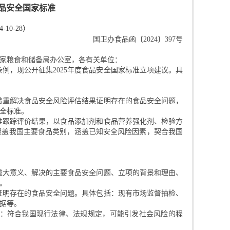
品安全国家标准
-10-28
）
国卫办食品函〔
20
2
4
〕
397
号
国家粮食和储备局办公室，各有关单位：
条例，现公开征集
2025
年度食品安全国家标准立项建议。具
着重解决食品安全风险评估结果证明存在的食品安全问题，
全标准。
准跟踪评价结果，以食品添加剂和食品营养强化剂、检验方
覆盖我国主要食品类别，涵盖已知安全风险因素，契合我国
重大意义、解决的主要食品安全问题、立项的背景和理由、
。
证明存在的食品安全问题。具体包括：现有市场监督抽检、
据等。
：符合我国现行法律、法规规定，可能引发社会风险的程