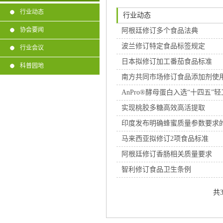
行业动态
行业动态
协会要闻
阿根廷修订多个食品法典
波兰修订特定食品标签规定
行业会议
日本拟修订加工番茄食品标准
科普园地
南方共同市场修订食品添加剂使
AnPro®酵母蛋白入选“十四五
实现桃胶多糖高效高活提取
印度发布明确蜂蜜质量参数要求
马来西亚拟修订2项食品标准
阿根廷修订香肠相关质量要求
智利修订食品卫生条例
共3