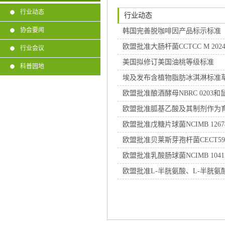
行业动态
行业动态
协会要闻
韩国完善脱咖啡因产品标示标准
欧盟批准大肠杆菌CCTCC M 20
行业会议
美国拟修订美国油桃等级标准
科普园地
埃及发布含植物脂肪冰淇淋标准
欧盟批准酿酒酵母NBRC 0203
欧盟批准胍基乙酸及其制剂作为
欧盟批准戊糖片球菌NCIMB 1267
欧盟批准贝莱斯芽孢杆菌CECT5
欧盟批准乳酸肠球菌NCIMB 10
欧盟批准L-半胱氨酸、L-半胱氨