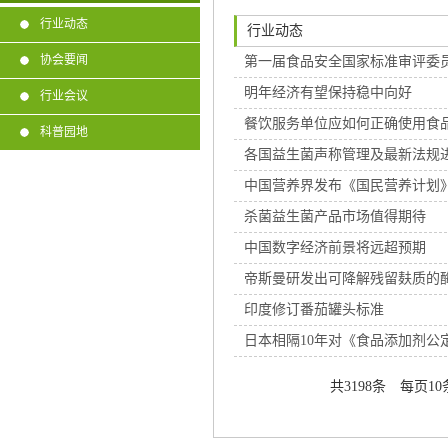
行业动态
行业动态
协会要闻
第一届食品安全国家标准审评委
明年经济有望保持稳中向好
行业会议
餐饮服务单位应如何正确使用食
科普园地
各国益生菌声称管理及最新法规
中国营养界发布《国民营养计划
杀菌益生菌产品市场值得期待
中国数字经济前景将远超预期
帝斯曼研发出可降解残留麸质的
印度修订番茄罐头标准
日本相隔10年对《食品添加剂公
共3198条 每页10条